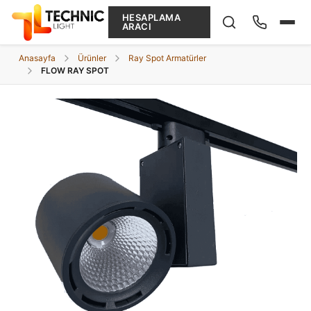
HESAPLAMA
ARACI
Anasayfa
Ürünler
Ray Spot Armatürler
FLOW RAY SPOT
Ne arıyorsunuz?