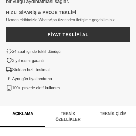
bir vurgu aydınlatması sağlar.
HIZLI SIPARIŞ & PROJE TEKLIFI
Uzman ekibimizle WhatsApp üzerinden iletişime geçebilirsiniz.
FIYAT TEKLIFI AL
24 saat içinde teklif dönüşü
3 yıl resmi garanti
Stoktan hızlı teslimat
Aynı gün fiyatlandırma
100+ projede aktif kullanım
AÇIKLAMA
TEKNIK
TEKNIK ÇIZIM
ÖZELLIKLER