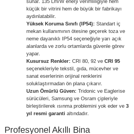
sunar. 135 Lm/W enerji verimliliğiyle hem
küçük bir vitrini hem de büyük bir fabrikayı
aydınlatabilir.
Yüksek Koruma Sınıfı (IP54):
Standart iç
mekan kullanımının ötesine geçerek toza ve
neme dayanıklı IP54 seçeneğiyle yarı açık
alanlarda ve zorlu ortamlarda güvenle görev
yapar.
Kusursuz Renkler:
CRI 80, 92 ve
CRI 95
seçenekleriyle tekstil, gıda, mücevher ve
sanat eserlerinin orijinal renklerini
soluklaştırmadan ön plana çıkarır.
Uzun Ömürlü Güven:
Tridonic ve Eaglerise
sürücüleri, Samsung ve Osram çipleriyle
birleştirilerek ısınma problemini yok eder ve
3
yıl resmi garanti
altındadır.
Profesyonel Akıllı Bina