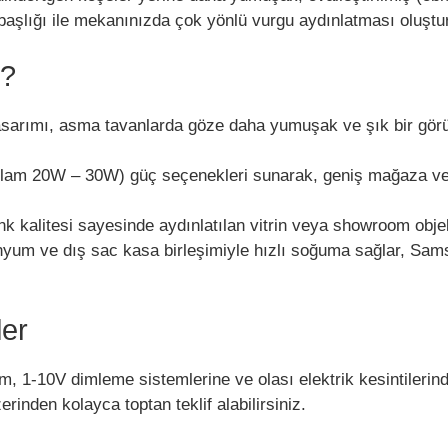
t başlığı ile mekanınızda çok yönlü vurgu aydınlatması oluştur
i?
sarımı, asma tavanlarda göze daha yumuşak ve şık bir görün
 20W – 30W) güç seçenekleri sunarak, geniş mağaza ve ofi
k kalitesi sayesinde aydınlatılan vitrin veya showroom objele
yum ve dış sac kasa birleşimiyle hızlı soğuma sağlar, Samsu
ler
, 1-10V dimleme sistemlerine ve olası elektrik kesintilerind
inden kolayca toptan teklif alabilirsiniz.