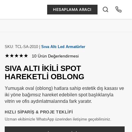
HESAPLAMA ARACI
SKU: TCL-SA-2010 |
Sıva Altı Led Armatürler
★★★★★
10 Ürün Değerlendirmesi
SIVA ALTI İKILI SPOT
HAREKETLI OBLONG
Yumuşak oval (oblong) hatlara sahip estetik dış kasası ve
iki yöne bağımsız hareket edebilen spot başlıklarıyla
vitrin ve ofis aydınlatmalarında fark yaratır.
HIZLI SIPARIŞ & PROJE TEKLIFI
Uzman ekibimizle WhatsApp üzerinden iletişime geçebilirsiniz.