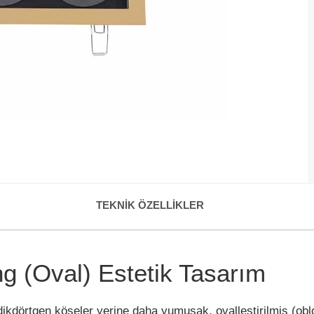
TEKNIK ÖZELLIKLER
ong (Oval) Estetik Tasarım
dikdörtgen köşeler yerine daha yumuşak, ovalleştirilmiş (obl