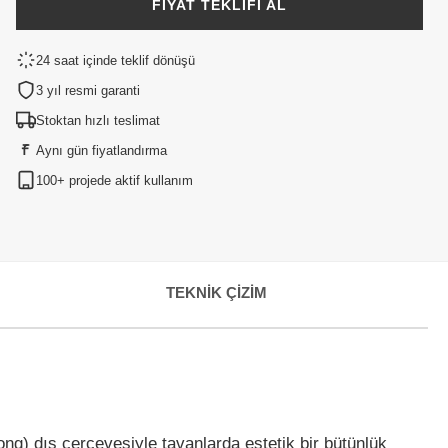
FIYAT TEKLIFI AL
24 saat içinde teklif dönüşü
3 yıl resmi garanti
Stoktan hızlı teslimat
Aynı gün fiyatlandırma
100+ projede aktif kullanım
TEKNIK ÇIZIM
ong) dış çerçevesiyle tavanlarda estetik bir bütünlük