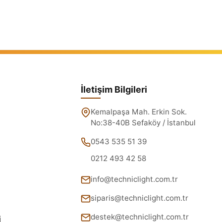
İletişim Bilgileri
Kemalpaşa Mah. Erkin Sok.
No:38-40B Sefaköy / İstanbul
0543 535 51 39
0212 493 42 58
info@techniclight.com.tr
siparis@techniclight.com.tr
destek@techniclight.com.tr
i