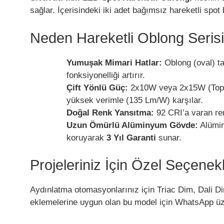
sağlar. İçerisindeki iki adet bağımsız hareketli spo
Neden Hareketli Oblong Seris
Yumuşak Mimari Hatlar:
Oblong (oval) ta
fonksiyonelliği artırır.
Çift Yönlü Güç:
2x10W veya 2x15W (Toplam
yüksek verimle (135 Lm/W) karşılar.
Doğal Renk Yansıtma:
92 CRI’a varan ren
Uzun Ömürlü Alüminyum Gövde:
Alümin
koruyarak
3 Yıl Garanti
sunar.
Projeleriniz İçin Özel Seçenek
Aydınlatma otomasyonlarınız için Triac Dim, Dali Dim
eklemelerine uygun olan bu model için WhatsApp üzer