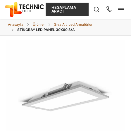
HESAPLAMA
ARACI
Anasayfa
Ürünler
Sıva Altı Led Armatürler
STİNGRAY LED PANEL 30X60 S/A
Ne arıyorsunuz?