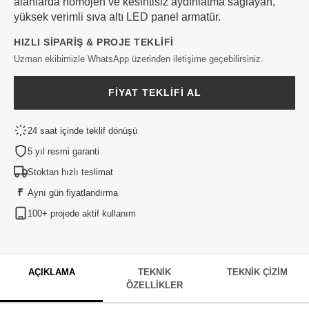
alanlarda homojen ve kesintisiz aydınlatma sağlayan,
yüksek verimli sıva altı LED panel armatür.
HIZLI SIPARIŞ & PROJE TEKLIFI
Uzman ekibimizle WhatsApp üzerinden iletişime geçebilirsiniz.
FIYAT TEKLIFI AL
24 saat içinde teklif dönüşü
5 yıl resmi garanti
Stoktan hızlı teslimat
Aynı gün fiyatlandırma
100+ projede aktif kullanım
AÇIKLAMA
TEKNIK
TEKNIK ÇIZIM
ÖZELLIKLER